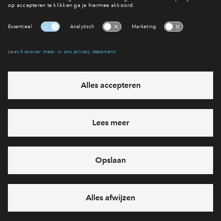
Interesse? Meld je dan snel aan
Hiermee blijf je op de hoogte van het belangrijkste nieuws en
eventuele projecten
Ja, ik wil mij aanmelden
Heb je een vraag en wil je direct antwoord? Bel ons op
088
712 21 77
6 dagen per week beschikbaar (behalve tijdens
feestdagen)
vandaag gesloten, maandag zijn we vanaf
09:00 uur weer
bereikbaar
via telefoon