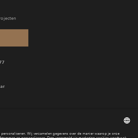
rojecten
77
ar