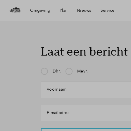
Omgeving
Plan
Nieuws
Service
Ligging
Visie
Mijn Eigen Huis
Laat een bericht
Bereikbaarheid
Wijken
Financiele check
Dhr.
Mevr.
Voorzieningen
Planning
Mijn klacht gaat over:
Toewijzing
Voornaam
Elst
Woning kopen
E-mailadres
Veelgestelde vragen