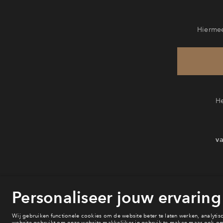
Hiermee
He
va