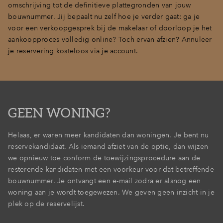
omschrijving tot de definitieve plattegronden van jouw
bouwnummer. Jij bepaalt nu zelf hoe je verder gaat: ga je
voor een verkoopgesprek bij de makelaar of doorloop je het
aankoopproces volledig online? Toch ervan afzien? Annuleer
je reservering kosteloos via je account.
GEEN WONING?
Helaas, er waren meer kandidaten dan woningen. Je bent nu
reservekandidaat. Als iemand afziet van de optie, dan wijzen
we opnieuw toe conform de toewijzingsprocedure aan de
resterende kandidaten met een voorkeur voor dat betreffende
bouwnummer. Je ontvangt een e-mail zodra er alsnog een
woning aan je wordt toegewezen. We geven geen inzicht in je
plek op de reservelijst.