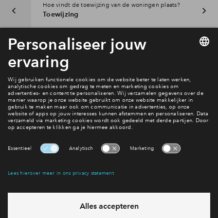
Hoe vindt de toewijzing van de woningen plaats?
Toewijzing
Interesse? Meld je dan snel aan
Hiermee blijf je op de hoogte van het belangrijkste nieuws en
eventuele projecten
Ja, ik wil mij aanmelden
Heb je een vraag en wil je direct antwoord? Bel ons op
088
712 21 77
6 dagen per week beschikbaar (behalve tijdens
feestdagen)
vandaag van
09:00 - 18:00 uur