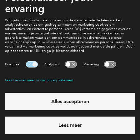
Inloggen
Ook wonen in De Pas?
Bekijk het aanbod
Interesse? Meld je dan snel aan
Hiermee blijf je op de hoogte van het belangrijkste nieuws en
eventuele projecten
Ja, ik wil mij aanmelden
Heb je een vraag en wil je direct antwoord? Bel ons op
088
712 21 77
6 dagen per week beschikbaar (behalve tijdens
feestdagen)