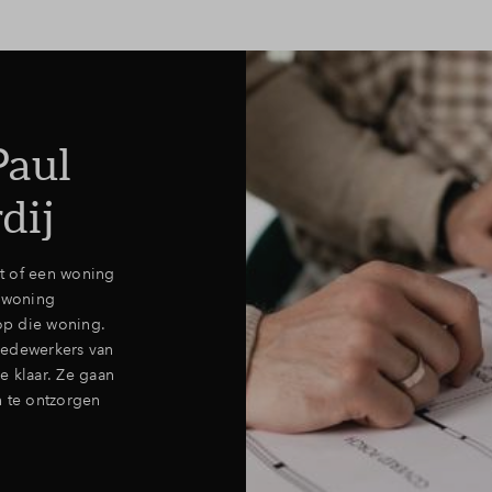
Stappenplan bouwkavel
Toewijzing
Paul
Veelgestelde vragen
dij
Contact
ht of een woning
n woning
op die woning.
medewerkers van
e klaar. Ze gaan
n te ontzorgen