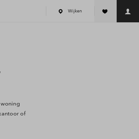
Wijken
r
n woning
kantoor of