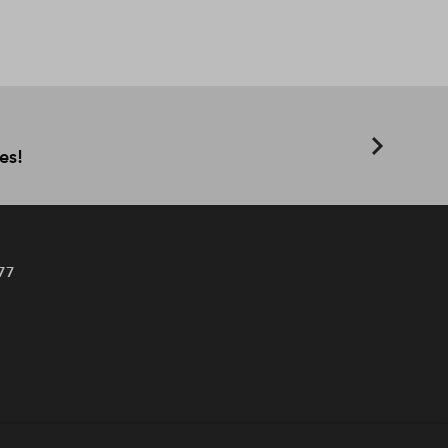
es!
77