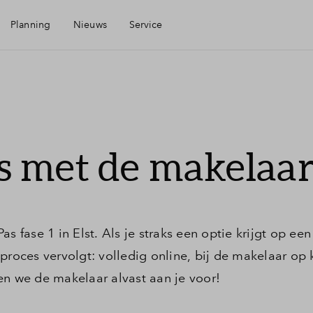
Planning
Nieuws
Service
Mijn Eigen Huis
Financiele check
s met de makelaa
Financiering
Woning kopen
s fase 1 in Elst. Als je straks een optie krijgt op ee
proces vervolgt: volledig online, bij de makelaar op 
Kavel kopen
en we de makelaar alvast aan je voor!