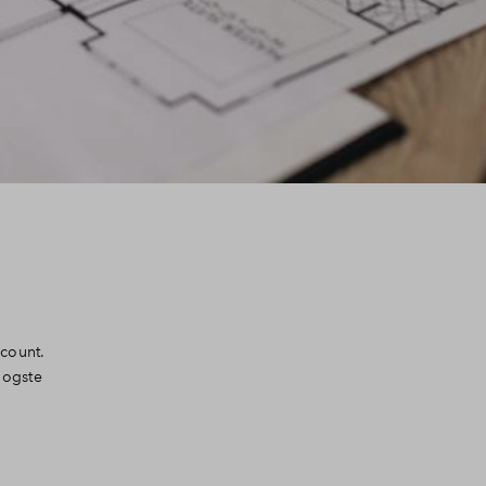
count.
oogste