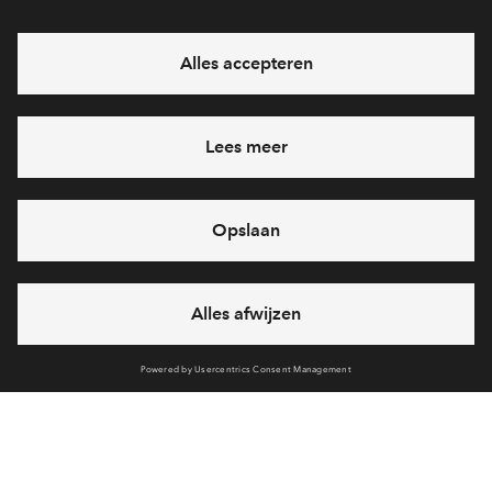
Ja, ik wil mij aanmelden
Heb je een vraag en wil je direct antwoord? Bel ons op
088
712 21 77
6 dagen per week beschikbaar (behalve tijdens
feestdagen)
vandaag van
09:00 - 18:00 uur
via chat en telefoon
Cookies
Over a.s.r. real assets
gebiedsontwikkeling
Over BPD