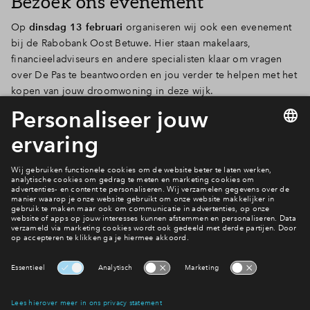
Bezoek ons evenement
Op
dinsdag 13 februari
organiseren wij ook een evenement
bij de Rabobank Oost Betuwe. Hier staan makelaars,
financieeladviseurs en andere specialisten klaar om vragen
over De Pas te beantwoorden en jou verder te helpen met het
kopen van jouw droomwoning in deze wijk.
Inloop van:
18:30 tot 20:00 uur
Waar:
Industrieweg Oost 16 in Elst
Ook wonen in De Pas?
Bekijk het aanbod
Interesse? Meld je dan snel aan
Hiermee blijf je op de hoogte van het belangrijkste nieuws en
eventuele projecten