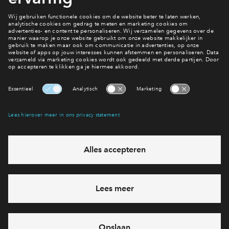
Ook wonen in De Pas?
Bekijk het aanbod
Interesse? Meld je dan snel aan
Hiermee blijf je op de hoogte van het belangrijkste nieuws en
eventuele projecten
Ja, ik wil mij aanmelden
Heb je een vraag en wil je direct antwoord? Bel ons op
088
712 21 77
6 dagen per week beschikbaar (behalve tijdens
feestdagen)