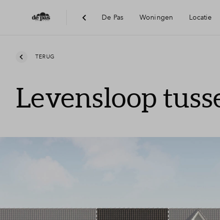
De Pas
Woningen
Locatie
Bereikbaarheid
TERUG
Levensloop tus
Voorzieningen
Visie
Duurzaamheid