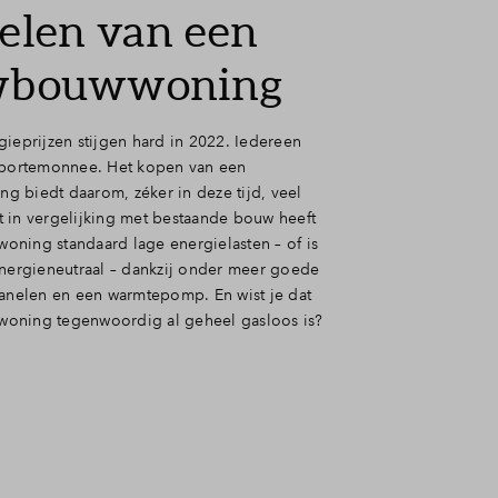
elen van een
wbouwwoning
gieprijzen stijgen hard in 2022. Iedereen
 portemonnee. Het kopen van een
 biedt daarom, zéker in deze tijd, veel
 in vergelijking met bestaande bouw heeft
ning standaard lage energielasten – of is
energieneutraal – dankzij onder meer goede
panelen en een warmtepomp. En wist je dat
oning tegenwoordig al geheel gasloos is?