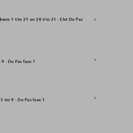
 bwnr 1 t/m 21 en 28 t/m 31 - Elst De Pas
 9 - De Pas fase 1
 5 tm 9 - De Pas fase 1