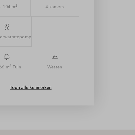
2
. 104 m
4 kamers
terwarmtepomp
2
 66 m
Tuin
Westen
Toon alle kenmerken