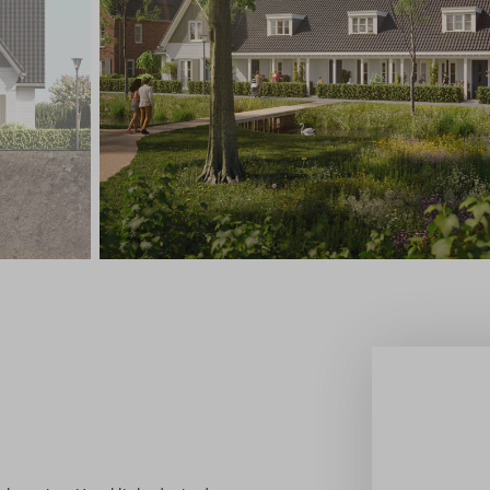
Stappenplan bouwkavel
Toewijzing
Veelgestelde vragen
Contact