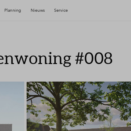
Planning
Nieuws
Service
Mijn Eigen Huis
senwoning #008
Financiele check
Financiering
Woning kopen
Kavel kopen