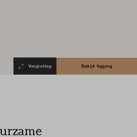
Vergroting
uurzame