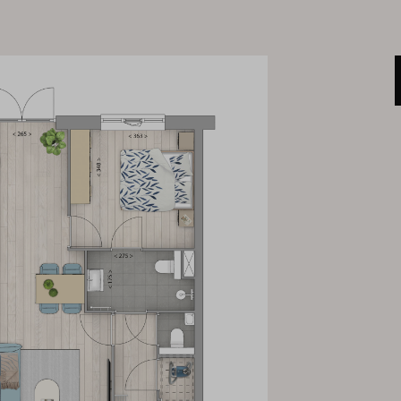
 fietsen. De auto kun je
keerhof achter de woningen.
oekomst voorbereid.