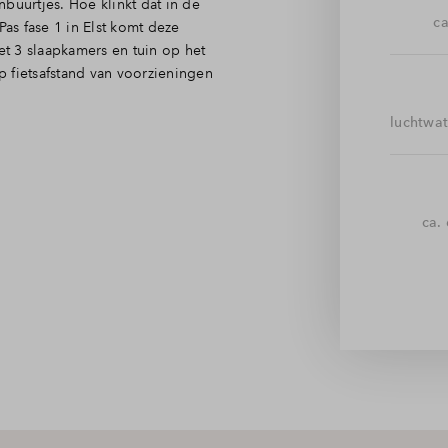
buurtjes. Hoe klinkt dat in de
ca
Pas fase 1 in Elst komt deze
t 3 slaapkamers en tuin op het
 fietsafstand van voorzieningen
luchtwa
g tot het toilet, meterkast,
ieping. De tuingerichte
ca.
openslaande deuren naar de
 aan de voorzijde oogt de
ster bedroom met badkamer, met
, want de gehele woning heeft
apel, met uitzicht op de voor-
chine en droger. In de tuin heb