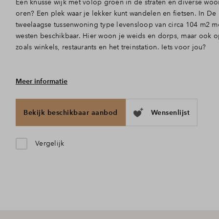
Een knusse wijk met volop groen in de straten en diverse woon
oren? Een plek waar je lekker kunt wandelen en fietsen. In De 
tweelaagse tussenwoning type levensloop van circa 104 m2 me
westen beschikbaar. Hier woon je weids en dorps, maar ook op
zoals winkels, restaurants en het treinstation. Iets voor jou?
Meer informatie
Master bedroom met badkamer en suite
Via de sfeervolle blauwe deur stap je de hal binnen met toegan
trapkast, de badkamer, woonkamer en de trap naar de 1e verd
Bekijk beschikbaar aanbod
Wensenlijst
woonkamer heeft openslaande deuren naar de achtertuin en 
voortuin. Door de open verbinding met de keuken, inclusief,
leefruimte lekker licht. Hier vind je ook de deur naar de ma
Vergelijk
douche en wastafel, en suite. Koude voeten krijg je niet snel
vloerverwarming, wat een luxe!
Toekomstbestendige woning
Op de 1e etage vind je nog 2 slaapkamers, waarvan 1 met dakk
en achtertuin. Op de ruime overloop is er plek voor je wasma