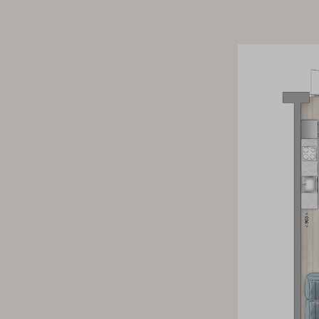
je de beschikking over een vrijstaande houten berging voor de
parkeren op een van de openbare parkeerplaatsen op het par
Met een bodemwarmtepomp en zonnepanelen ben je op de t