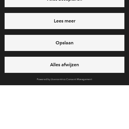
Heb je een vraag en wil je direct antwoord? Bel ons op
088
712 21 77
6 dagen per week beschikbaar (behalve tijdens
feestdagen)
vandaag van
09:00 - 18:00 uur
via chat en telefoon
Cookies
Over a.s.r. real assets
gebiedsontwikkeling
Over BPD
Disclaimer
Privacy statement